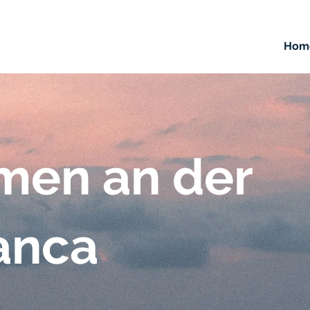
Hom
men an der
anca